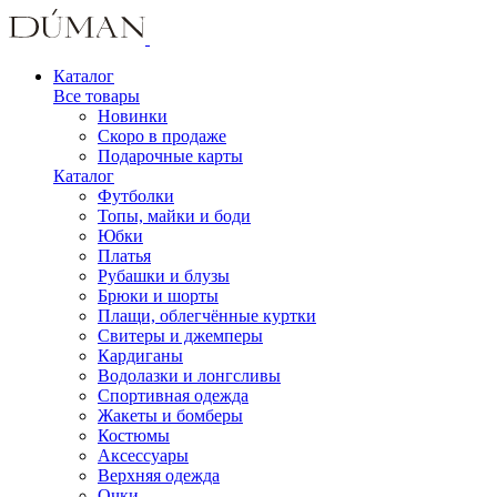
Каталог
Все товары
Новинки
Скоро в продаже
Подарочные карты
Каталог
Футболки
Топы, майки и боди
Юбки
Платья
Рубашки и блузы
Брюки и шорты
Плащи, облегчённые куртки
Свитеры и джемперы
Кардиганы
Водолазки и лонгсливы
Спортивная одежда
Жакеты и бомберы
Костюмы
Аксессуары
Верхняя одежда
Очки