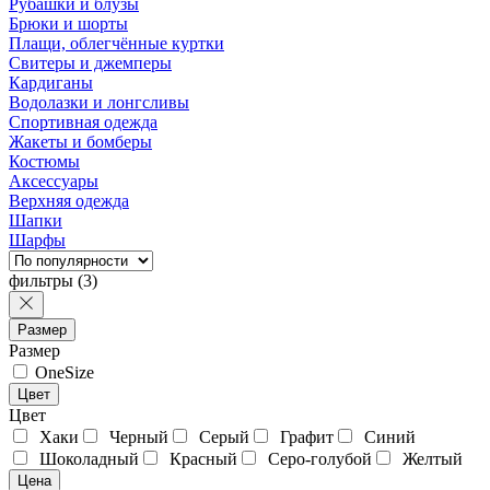
Рубашки и блузы
Брюки и шорты
Плащи, облегчённые куртки
Свитеры и джемперы
Кардиганы
Водолазки и лонгсливы
Спортивная одежда
Жакеты и бомберы
Костюмы
Аксессуары
Верхняя одежда
Шапки
Шарфы
фильтры
(3)
Размер
Размер
OneSize
Цвет
Цвет
Хаки
Черный
Серый
Графит
Синий
Шоколадный
Красный
Серо-голубой
Желтый
Цена