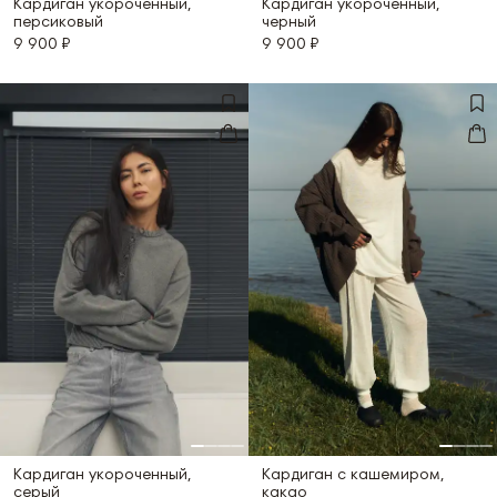
Кардиган укороченный,
Кардиган укороченный,
персиковый
черный
9 900 ₽
9 900 ₽
Кардиган укороченный,
Кардиган с кашемиром,
серый
какао