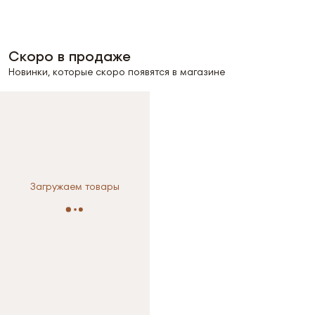
Скоро в продаже
Новинки, которые скоро появятся в магазине
Выберите размер
Выберите размер
S
M
XS
S
Загружаем товары
Размер не выбран
Размер не выбран
S
р