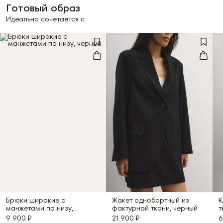
Готовый образ
Идеально сочетается с
Брюки широкие с
Жакет однобортный из
Ю
манжетами по низу,
фактурной ткани, черный
т
черный
9 900 ₽
21 900 ₽
6