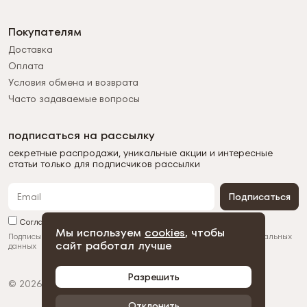
Покупателям
Доставка
Оплата
Условия обмена и возврата
Часто задаваемые вопросы
подписаться на рассылку
секретные распродажи, уникальные акции и интересные
статьи только для подписчиков рассылки
Подписаться
Согласен с обработкой персональных данных
Мы используем
cookies
, чтобы
Подписываясь на рассылку, вы соглашаетесь с
обработкой персональных
сайт работал лучше
данных
Разрешить
© 2026 Duman
Политика конфиденциальности
Пользовательское соглашение
Отклонить