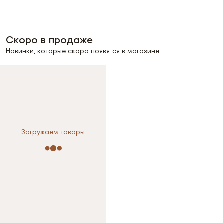
Скоро в продаже
Новинки, которые скоро появятся в магазине
Загружаем товары
Выберите размер
XS
S
M
L
L / Черный — последний
размер
Размер не выбран