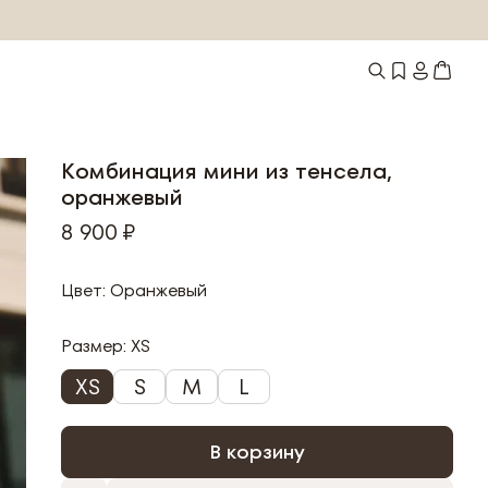
Комбинация мини из тенсела,
оранжевый
8 900 ₽
Цвет: Оранжевый
Размер:
XS
XS
S
M
L
В корзину