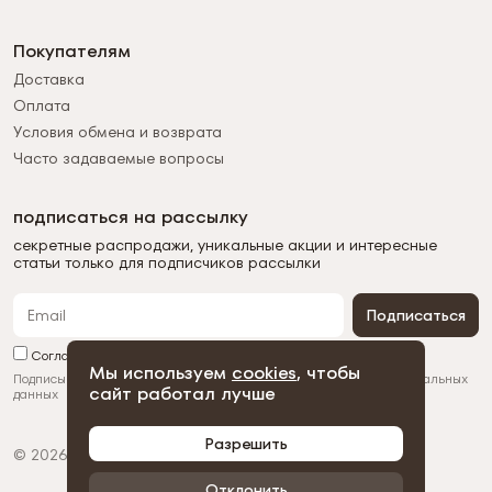
Покупателям
Доставка
Оплата
Условия обмена и возврата
Часто задаваемые вопросы
подписаться на рассылку
секретные распродажи, уникальные акции и интересные
статьи только для подписчиков рассылки
Подписаться
Согласен с обработкой персональных данных
Мы используем
cookies
, чтобы
Подписываясь на рассылку, вы соглашаетесь с
обработкой персональных
сайт работал лучше
данных
Разрешить
© 2026 Duman
Политика конфиденциальности
Пользовательское соглашение
Отклонить