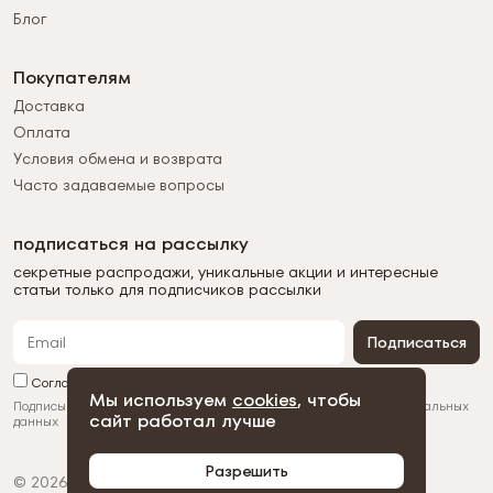
Блог
Покупателям
Доставка
Оплата
Условия обмена и возврата
Часто задаваемые вопросы
подписаться на рассылку
секретные распродажи, уникальные акции и интересные
статьи только для подписчиков рассылки
Подписаться
Согласен с обработкой персональных данных
Мы используем
cookies
, чтобы
Подписываясь на рассылку, вы соглашаетесь с
обработкой персональных
сайт работал лучше
данных
Разрешить
© 2026 Duman
Политика конфиденциальности