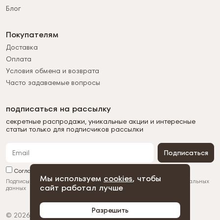
Блог
Покупателям
Доставка
Оплата
Условия обмена и возврата
Часто задаваемые вопросы
подписаться на рассылку
секретные распродажи, уникальные акции и интересные
статьи только для подписчиков рассылки
Подписаться
Согласен с обработкой персональных данных
Мы используем
cookies
, чтобы
Подписываясь на рассылку, вы соглашаетесь с
обработкой персональных
сайт работал лучше
данных
Разрешить
© 2026 Duman
Политика конфиденциальности