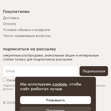
Покупателям
Доставка
Оплата
Условия обмена и возврата
Часто задаваемые вопросы
подписаться на рассылку
секретные распродажи, уникальные акции и интересные
статьи только для подписчиков рассылки
Подписаться
Согласен с обработкой персональных данных
Мы используем
cookies
, чтобы
Подписываясь на рассылку, вы соглашаетесь с
обработкой персональных
сайт работал лучше
данных
Разрешить
© 2026 Duman
Политика конфиденциальности
Пользовательское соглашение
Отклонить