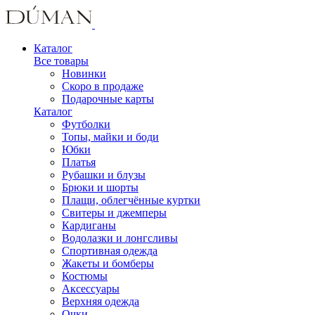
Каталог
Все товары
Новинки
Скоро в продаже
Подарочные карты
Каталог
Футболки
Топы, майки и боди
Юбки
Платья
Рубашки и блузы
Брюки и шорты
Плащи, облегчённые куртки
Свитеры и джемперы
Кардиганы
Водолазки и лонгсливы
Спортивная одежда
Жакеты и бомберы
Костюмы
Аксессуары
Верхняя одежда
Очки