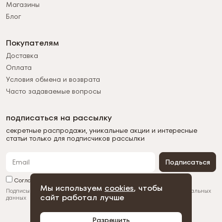
Магазины
Блог
Покупателям
Доставка
Оплата
Условия обмена и возврата
Часто задаваемые вопросы
подписаться на рассылку
секретные распродажи, уникальные акции и интересные
статьи только для подписчиков рассылки
Подписаться
Согласен с обработкой персональных данных
Мы используем
cookies
, чтобы
Подписываясь на рассылку, вы соглашаетесь с
обработкой персональных
сайт работал лучше
данных
Разрешить