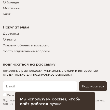
О бренде
Магазины
Блог
Покупателям
Доставка
Оплата
Условия обмена и возврата
Часто задаваемые вопросы
подписаться на рассылку
секретные распродажи, уникальные акции и интересные
статьи только для подписчиков рассылки
Подписаться
Согласен с обработкой персональных данных
Мы используем
cookies
, чтобы
Подписываясь на рассылку, вы соглашаетесь с
обработкой персональных
сайт работал лучше
данных