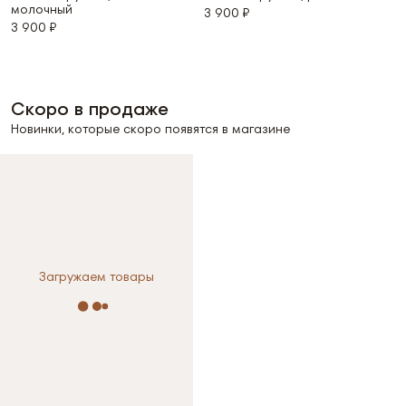
молочный
3 900 ₽
3 900 ₽
Скоро в продаже
Новинки, которые скоро появятся в магазине
Выберите размер
Выберите размер
XS
XS
Загружаем товары
Размер не выбран
Размер не выбран