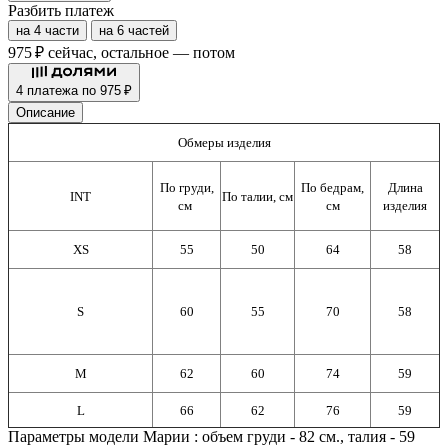
Разбить платеж
на 4 части
на 6 частей
975 ₽
сейчас, остальное — потом
4 платежа по 975 ₽
Описание
Обмеры изделия
По груди,
По бедрам,
Длина
INT
По талии, см
см
см
изделия
XS
55
50
64
58
S
60
55
70
58
M
62
60
74
59
L
66
62
76
59
Параметры модели Марии : объем груди - 82 см., талия - 59