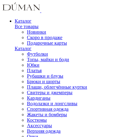
Каталог
Все товары
Новинки
Скоро в продаже
Подарочные карты
Каталог
Футболки
Топы, майки и боди
Юбки
Платья
Рубашки и блузы
Брюки и шорты
Плащи, облегчённые куртки
Свитеры и джемперы
Кардиганы
Водолазки и лонгсливы
Спортивная одежда
Жакеты и бомберы
Костюмы
Аксессуары
Верхняя одежда
Очки