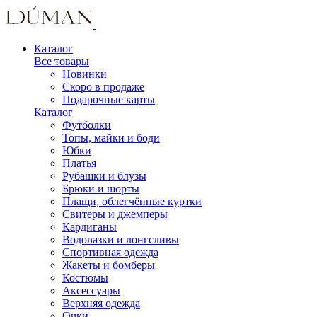
Каталог
Все товары
Новинки
Скоро в продаже
Подарочные карты
Каталог
Футболки
Топы, майки и боди
Юбки
Платья
Рубашки и блузы
Брюки и шорты
Плащи, облегчённые куртки
Свитеры и джемперы
Кардиганы
Водолазки и лонгсливы
Спортивная одежда
Жакеты и бомберы
Костюмы
Аксессуары
Верхняя одежда
Очки