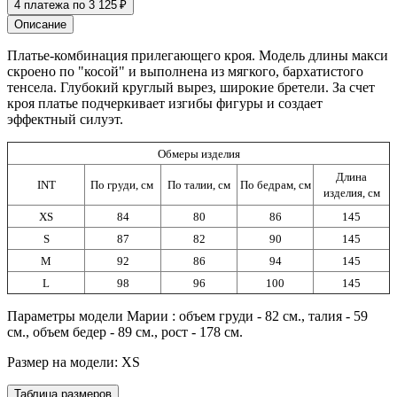
4 платежа по 3 125 ₽
Описание
Платье-комбинация прилегающего кроя. Модель длины макси
скроено по "косой" и выполнена из мягкого, бархатистого
тенсела. Глубокий круглый вырез, широкие бретели. За счет
кроя платье подчеркивает изгибы фигуры и создает
эффектный силуэт.
Обмеры изделия
Длина
INT
По груди, см
По талии, см
По бедрам, см
изделия, см
XS
84
80
86
145
S
87
82
90
145
M
92
86
94
145
L
98
96
100
145
Параметры модели Марии : объем груди - 82 см., талия - 59
см., объем бедер - 89 см., рост - 178 см.
Размер на модели: XS
Таблица размеров