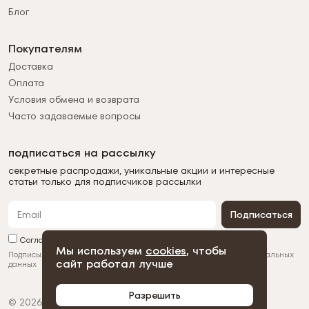
Блог
Покупателям
Доставка
Оплата
Условия обмена и возврата
Часто задаваемые вопросы
подписаться на рассылку
секретные распродажи, уникальные акции и интересные
статьи только для подписчиков рассылки
Подписаться
Согласен с обработкой персональных данных
Мы используем
cookies
, чтобы
Подписываясь на рассылку, вы соглашаетесь с
обработкой персональных
сайт работал лучше
данных
Разрешить
© 2026 Duman
Политика конфиденциальности