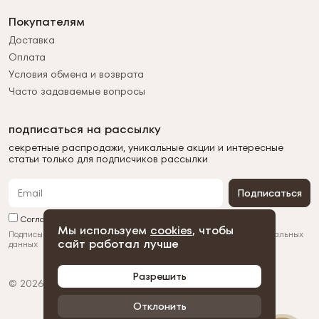
Покупателям
Доставка
Оплата
Условия обмена и возврата
Часто задаваемые вопросы
подписаться на рассылку
секретные распродажи, уникальные акции и интересные
статьи только для подписчиков рассылки
Подписаться
Согласен с обработкой персональных данных
Мы используем
cookies
, чтобы
Подписываясь на рассылку, вы соглашаетесь с
обработкой персональных
сайт работал лучше
данных
Разрешить
© 2026 Duman
Политика конфиденциальности
Пользовательское соглашение
Отклонить