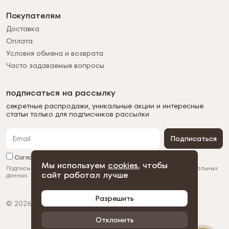
Покупателям
Доставка
Оплата
Условия обмена и возврата
Часто задаваемые вопросы
подписаться на рассылку
секретные распродажи, уникальные акции и интересные
статьи только для подписчиков рассылки
Подписаться
Согласен с обработкой персональных данных
Мы используем
cookies
, чтобы
Подписываясь на рассылку, вы соглашаетесь с
обработкой персональных
сайт работал лучше
данных
Разрешить
© 2026 Duman
Политика конфиденциальности
Пользовательское соглашение
Отклонить