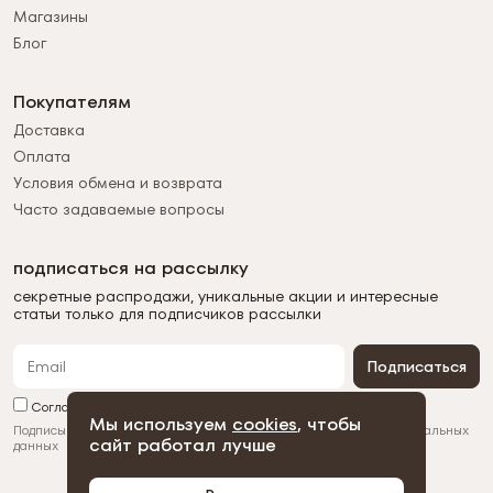
Магазины
Блог
Покупателям
Доставка
Оплата
Условия обмена и возврата
Часто задаваемые вопросы
подписаться на рассылку
секретные распродажи, уникальные акции и интересные
статьи только для подписчиков рассылки
Подписаться
Согласен с обработкой персональных данных
Мы используем
cookies
, чтобы
Подписываясь на рассылку, вы соглашаетесь с
обработкой персональных
сайт работал лучше
данных