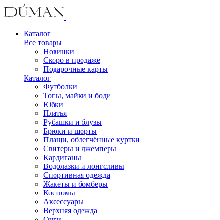
Каталог
Все товары
Новинки
Скоро в продаже
Подарочные карты
Каталог
Футболки
Топы, майки и боди
Юбки
Платья
Рубашки и блузы
Брюки и шорты
Плащи, облегчённые куртки
Свитеры и джемперы
Кардиганы
Водолазки и лонгсливы
Спортивная одежда
Жакеты и бомберы
Костюмы
Аксессуары
Верхняя одежда
Очки