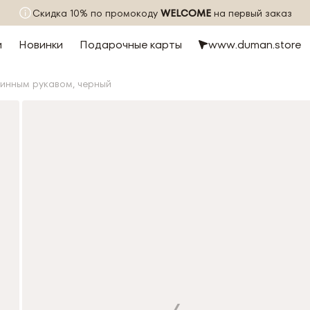
Скидка 10% по промокоду
WELCOME
на первый заказ
и
Новинки
Подарочные карты
www.duman.store
линным рукавом, черный