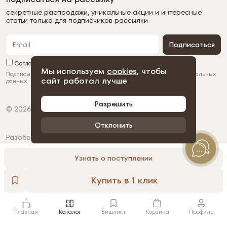
секретные распродажи, уникальные акции и интересные
статьи только для подписчиков рассылки
Подписаться
Согласен с обработкой персональных данных
Мы используем
cookies
, чтобы
Подписываясь на рассылку, вы соглашаетесь с
обработкой персональных
сайт работал лучше
данных
Разрешить
© 2026 Duman
Политика конфиденциальности
Пользовательское соглашение
Отклонить
Разобрано и собрано вместе
с Дмитрием Рогалёвым
Узнать о поступлении
Купить в 1 клик
Главная
Каталог
Вишлист
Корзина
Профиль