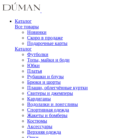
Каталог
Все товары
Новинки
Скоро в продаже
Подарочные карты
Каталог
Футболки
Топы, майки и боди
Юбки
Платья
Рубашки и блузы
Брюки и шорты
Плащи, облегчённые куртки
Свитеры и джемперы
Кардиганы
Водолазки и лонгсливы
Спортивная одежда
Жакеты и бомберы
Костюмы
Аксессуары
Верхняя одежда
Очки