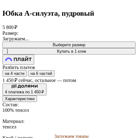
Юбка А-силуэта, пудровый
5 800 ₽
Размер:
Загружаем...
Выберите размер
Купить в 1 клик
Разбить платеж
на 4 части
на 6 частей
1 450 ₽
сейчас, остальное — потом
4 платежа по 1 450 ₽
Характеристики
Состав:
100% тенсел
Материал:
тенсел
Загружаем товары
Загружаем товары
Крой / силуэт: