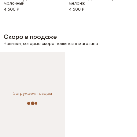
молочный
меланж
4 500 ₽
4 500 ₽
Скоро в продаже
Новинки, которые скоро появятся в магазине
Выберите размер
Выберите размер
XS
S
L
Загружаем товары
XS
S
M
Размер не выбран
L
Размер не выбран