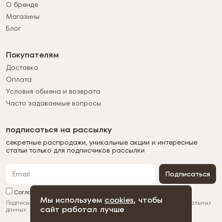
О бренде
Магазины
Блог
Покупателям
Доставка
Оплата
Условия обмена и возврата
Часто задаваемые вопросы
подписаться на рассылку
секретные распродажи, уникальные акции и интересные
статьи только для подписчиков рассылки
Подписаться
Согласен с обработкой персональных данных
Мы используем
cookies
, чтобы
Подписываясь на рассылку, вы соглашаетесь с
обработкой персональных
сайт работал лучше
данных