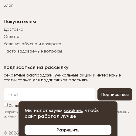
Блог
Покупателям
Доставка
Оплата
Условия обмена и возврата
Часто задаваемые вопросы
подписаться на рассылку
секретные распродажи, уникальные акции и интересные
статьи только для подписчиков рассылки
Подписаться
Согласен с обработкой персональных данных
Мы используем
cookies
, чтобы
Подписываясь на рассылку, вы соглашаетесь с
обработкой персональных
сайт работал лучше
данных
Разрешить
© 2026 Duman
Политика конфиденциальности