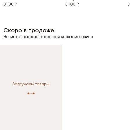
3 100 ₽
3 100 ₽
3
Скоро в продаже
Новинки, которые скоро появятся в магазине
Выберите размер
Выберите размер
XS
L
Загружаем товары
XS
S
M
Размер не выбран
L
Размер не выбран