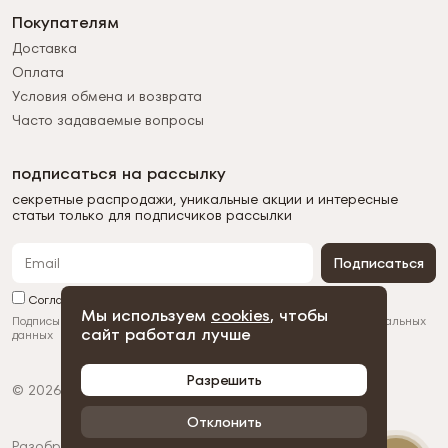
Покупателям
Доставка
Оплата
Условия обмена и возврата
Часто задаваемые вопросы
подписаться на рассылку
секретные распродажи, уникальные акции и интересные
статьи только для подписчиков рассылки
Подписаться
Согласен с обработкой персональных данных
Мы используем
cookies
, чтобы
Подписываясь на рассылку, вы соглашаетесь с
обработкой персональных
сайт работал лучше
данных
Разрешить
© 2026 Duman
Политика конфиденциальности
Пользовательское соглашение
Отклонить
Разобрано и собрано вместе