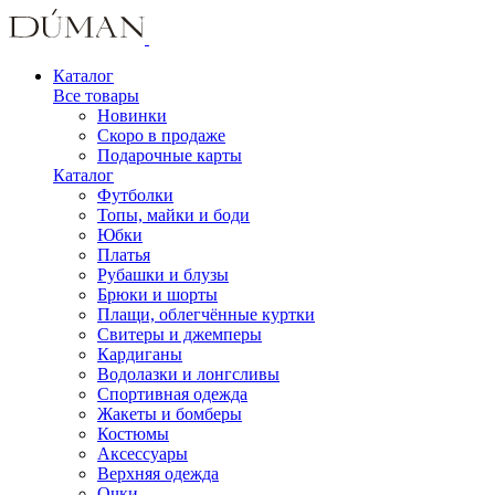
Каталог
Все товары
Новинки
Скоро в продаже
Подарочные карты
Каталог
Футболки
Топы, майки и боди
Юбки
Платья
Рубашки и блузы
Брюки и шорты
Плащи, облегчённые куртки
Свитеры и джемперы
Кардиганы
Водолазки и лонгсливы
Спортивная одежда
Жакеты и бомберы
Костюмы
Аксессуары
Верхняя одежда
Очки