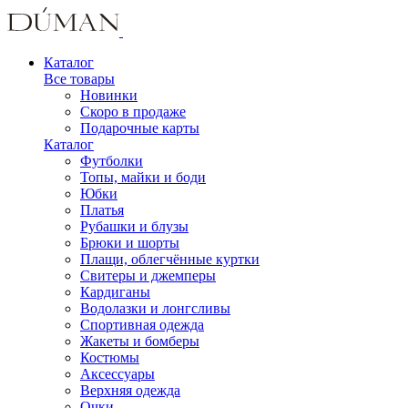
Каталог
Все товары
Новинки
Скоро в продаже
Подарочные карты
Каталог
Футболки
Топы, майки и боди
Юбки
Платья
Рубашки и блузы
Брюки и шорты
Плащи, облегчённые куртки
Свитеры и джемперы
Кардиганы
Водолазки и лонгсливы
Спортивная одежда
Жакеты и бомберы
Костюмы
Аксессуары
Верхняя одежда
Очки