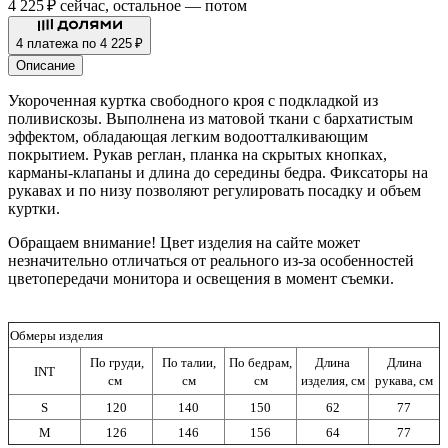
4 225 ₽
сейчас, остальное — потом
4 платежа по 4 225 ₽
Описание
Укороченная куртка свободного кроя с подкладкой из
поливискозы. Выполнена из матовой ткани с бархатистым
эффектом, обладающая легким водоотталкивающим
покрытием. Рукав реглан, планка на скрытых кнопках,
карманы-клапаны и длина до середины бедра. Фиксаторы на
рукавах и по низу позволяют регулировать посадку и объем
куртки.
Обращаем внимание! Цвет изделия на сайте может
незначительно отличаться от реального из-за особенностей
цветопередачи монитора и освещения в момент съемки.
Обмеры изделия
По груди,
По талии,
По бедрам,
Длина
Длина
INT
см
см
см
изделия, см
рукава, см
S
120
140
150
62
77
M
126
146
156
64
77