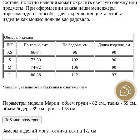
составе, полотно изделия может окрасить светлую одежду или
предметы. При оформлении заказа наши менеджеры
порекомендуют способы для закрепления цвета, чтобы
изделие как можно дольше вас радовало.
Обмеры изделия
INT
По талии, см*
По бедрам, см
Длина изделия, см
XS
66-74
96
90
S
72-80
102
90
M
74-82
106
90
L
80-86
112
92
*замеры указаны без натяжения и с натяжением
Параметры модели Марии: объем груди - 82 см., талия - 59 см.,
объем бедер - 89 см., рост - 178 см.
Таблица размеров
Замеры изделий могут отличаться на 1-2 см