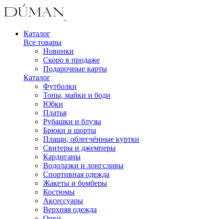
Каталог
Все товары
Новинки
Скоро в продаже
Подарочные карты
Каталог
Футболки
Топы, майки и боди
Юбки
Платья
Рубашки и блузы
Брюки и шорты
Плащи, облегчённые куртки
Свитеры и джемперы
Кардиганы
Водолазки и лонгсливы
Спортивная одежда
Жакеты и бомберы
Костюмы
Аксессуары
Верхняя одежда
Очки