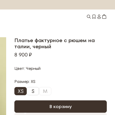
Платье фактурное с рюшем на
талии, черный
8 900 ₽
Цвет: Черный
Размер:
XS
XS
S
M
В корзину