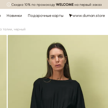
Скидка 10% по промокоду
WELCOME
на первый заказ
и
Новинки
Подарочные карты
www.duman.store
а талии, черный