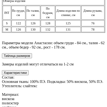
Обмеры изделия
По
По груди,
По талии,
Длина изделия по
Длина рукава,
INT
бедрам,
см
см
спинке, см
см
см
S
122
126
128
125
76
М
126
130
132
131
78
Параметры модели Анастасии: объем груди - 84 см., талия - 62
см., объем бедер - 92 см., рост - 178 см.
Таблица размеров
Замеры изделий могут отличаться на 1-2 см
Характеристики
Состав:
Основная ткань: 100% ПЭ. Подкладка: 50% вискоза, 50% ПЭ.
Утеплитель: слайтекс
Материал:
вискоза
полиэстер