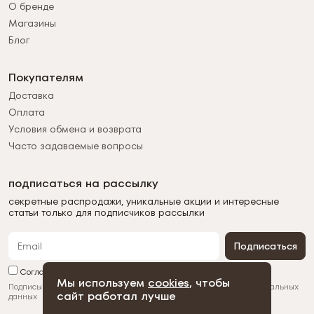
О бренде
Магазины
Блог
Покупателям
Доставка
Оплата
Условия обмена и возврата
Часто задаваемые вопросы
подписаться на рассылку
секретные распродажи, уникальные акции и интересные
статьи только для подписчиков рассылки
Подписаться
Согласен с обработкой персональных данных
Мы используем
cookies
, чтобы
Подписываясь на рассылку, вы соглашаетесь с
обработкой персональных
сайт работал лучше
данных