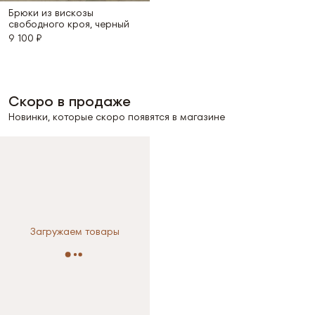
Брюки из вискозы
свободного кроя, черный
9 100 ₽
Скоро в продаже
Новинки, которые скоро появятся в магазине
Выберите размер
Загружаем товары
XS
S
M
S / Черный — последний
размер
Размер не выбран