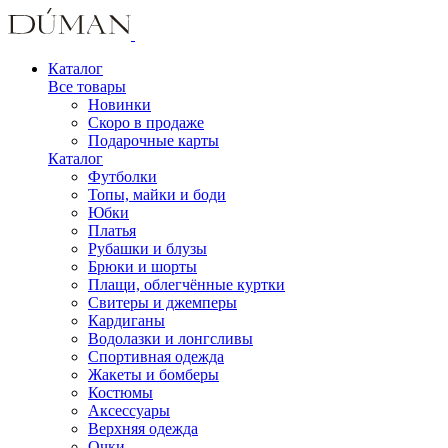
Каталог
Все товары
Новинки
Скоро в продаже
Подарочные карты
Каталог
Футболки
Топы, майки и боди
Юбки
Платья
Рубашки и блузы
Брюки и шорты
Плащи, облегчённые куртки
Свитеры и джемперы
Кардиганы
Водолазки и лонгсливы
Спортивная одежда
Жакеты и бомберы
Костюмы
Аксессуары
Верхняя одежда
Очки