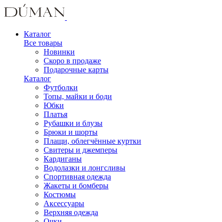
Каталог
Все товары
Новинки
Скоро в продаже
Подарочные карты
Каталог
Футболки
Топы, майки и боди
Юбки
Платья
Рубашки и блузы
Брюки и шорты
Плащи, облегчённые куртки
Свитеры и джемперы
Кардиганы
Водолазки и лонгсливы
Спортивная одежда
Жакеты и бомберы
Костюмы
Аксессуары
Верхняя одежда
Очки