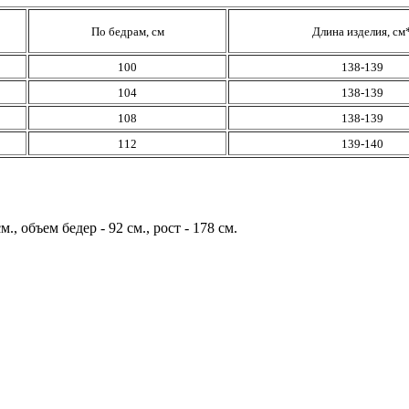
По бедрам, см
Длина изделия, см
100
138-139
104
138-139
108
138-139
112
139-140
, объем бедер - 92 см., рост - 178 см.