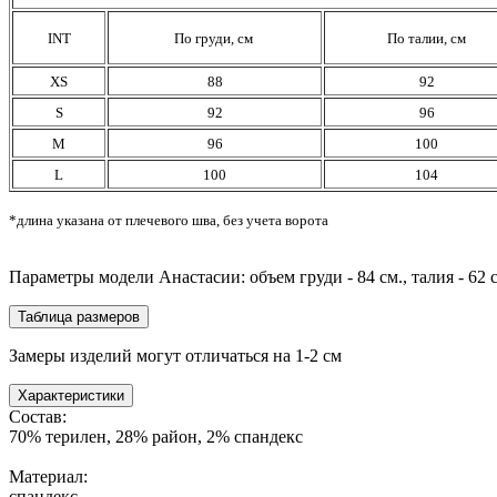
INT
По груди, см
По талии, см
XS
88
92
S
92
96
M
96
100
L
100
104
*длина указана от плечевого шва, без учета ворота
Параметры модели Анастасии: объем груди - 84 см., талия - 62 см.
Таблица размеров
Замеры изделий могут отличаться на 1-2 см
Характеристики
Состав:
70% терилен, 28% район, 2% спандекс
Материал:
спандекс