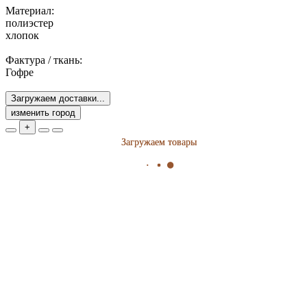
Материал:
полиэстер
хлопок
Фактура / ткань:
Гофре
Загружаем доставки...
изменить город
+
Загружаем товары
Загружаем товары