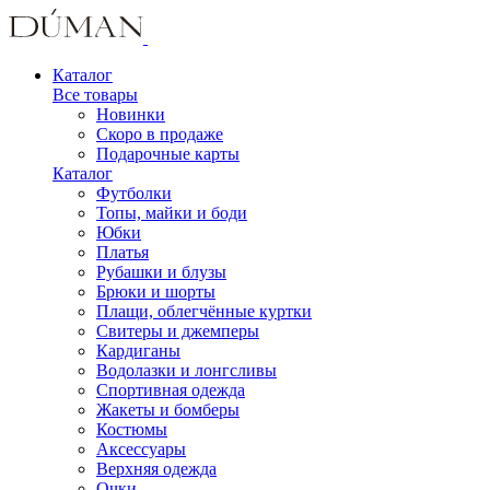
Каталог
Все товары
Новинки
Скоро в продаже
Подарочные карты
Каталог
Футболки
Топы, майки и боди
Юбки
Платья
Рубашки и блузы
Брюки и шорты
Плащи, облегчённые куртки
Свитеры и джемперы
Кардиганы
Водолазки и лонгсливы
Спортивная одежда
Жакеты и бомберы
Костюмы
Аксессуары
Верхняя одежда
Очки