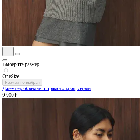
Выберите размер
OneSize
Размер не выбран
Джемпер объемный прямого кроя, серый
9 900 ₽