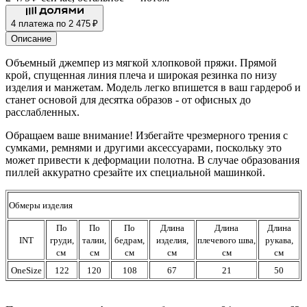
4 платежа по 2 475 ₽
Описание
Объемный джемпер из мягкой хлопковой пряжи. Прямой
крой, спущенная линия плеча и широкая резинка по низу
изделия и манжетам. Модель легко впишется в ваш гардероб и
станет основой для десятка образов - от офисных до
расслабленных.
Обращаем ваше внимание! Избегайте чрезмерного трения с
сумками, ремнями и другими аксессуарами, поскольку это
может привести к деформации полотна. В случае образования
пиллей аккуратно срезайте их специальной машинкой.
Обмеры изделия
По
По
По
Длина
Длина
Длина
INT
груди,
талии,
бедрам,
изделия,
плечевого шва,
рукава,
см
см
см
см
см
см
OneSize
122
120
108
67
21
50