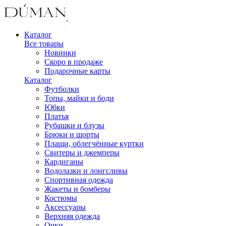
Каталог
Все товары
Новинки
Скоро в продаже
Подарочные карты
Каталог
Футболки
Топы, майки и боди
Юбки
Платья
Рубашки и блузы
Брюки и шорты
Плащи, облегчённые куртки
Свитеры и джемперы
Кардиганы
Водолазки и лонгсливы
Спортивная одежда
Жакеты и бомберы
Костюмы
Аксессуары
Верхняя одежда
Очки