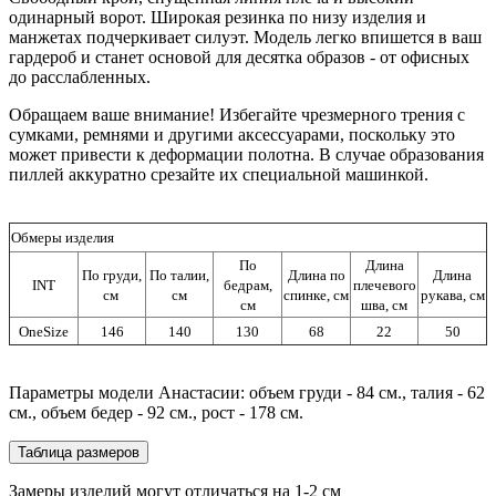
одинарный ворот. Широкая резинка по низу изделия и
манжетах подчеркивает силуэт. Модель легко впишется в ваш
гардероб и станет основой для десятка образов - от офисных
до расслабленных.
Обращаем ваше внимание! Избегайте чрезмерного трения с
сумками, ремнями и другими аксессуарами, поскольку это
может привести к деформации полотна. В случае образования
пиллей аккуратно срезайте их специальной машинкой.
Обмеры изделия
По
Длина
По груди,
По талии,
Длина по
Длина
INT
бедрам,
плечевого
см
см
спинке, см
рукава, см
см
шва, см
OneSize
146
140
130
68
22
50
Параметры модели Анастасии: объем груди - 84 см., талия - 62
см., объем бедер - 92 см., рост - 178 см.
Таблица размеров
Замеры изделий могут отличаться на 1-2 см