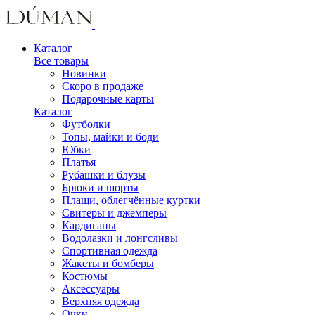
Каталог
Все товары
Новинки
Скоро в продаже
Подарочные карты
Каталог
Футболки
Топы, майки и боди
Юбки
Платья
Рубашки и блузы
Брюки и шорты
Плащи, облегчённые куртки
Свитеры и джемперы
Кардиганы
Водолазки и лонгсливы
Спортивная одежда
Жакеты и бомберы
Костюмы
Аксессуары
Верхняя одежда
Очки