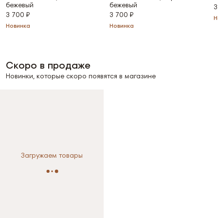
бежевый
бежевый
3
3 700 ₽
3 700 ₽
Н
Новинка
Новинка
Скоро в продаже
Новинки, которые скоро появятся в магазине
Выберите размер
Выберите размер
S
M
L
S
M
L
Загружаем товары
Размер не выбран
Размер не выбран