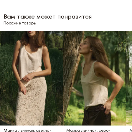
Вам также может понравится
Похожие товары
Майка льняная, светло-
Майка льняная, серо-
М