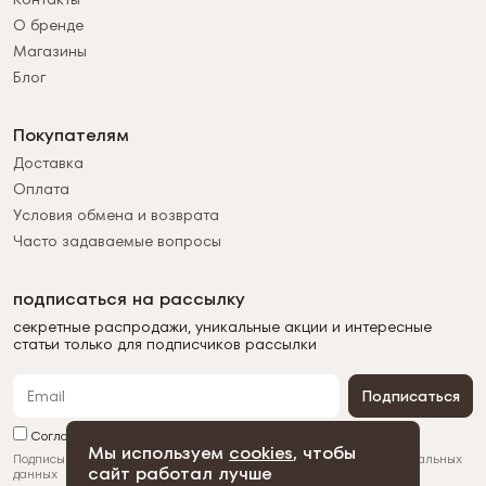
О бренде
Магазины
Блог
Покупателям
Доставка
Оплата
Условия обмена и возврата
Часто задаваемые вопросы
подписаться на рассылку
секретные распродажи, уникальные акции и интересные
статьи только для подписчиков рассылки
Подписаться
Согласен с обработкой персональных данных
Мы используем
cookies
, чтобы
Подписываясь на рассылку, вы соглашаетесь с
обработкой персональных
сайт работал лучше
данных