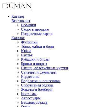
Каталог
Все товары
Новинки
Скоро в продаже
Подарочные карты
Каталог
Футболки
Топы, майки и боди
Юбки
Платья
Рубашки и блузы
Брюки и шорты
Плащи, облегчённые куртки
Свитеры и джемперы
Кардиганы
Водолазки и лонгсливы
Спортивная одежда
Жакеты и бомберы
Костюмы
Аксессуары
Верхняя одежда
Очки