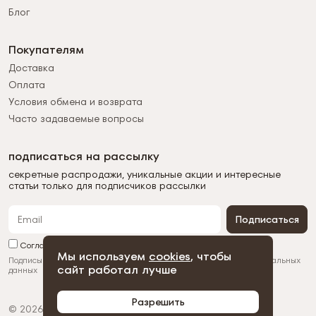
Блог
Покупателям
Доставка
Оплата
Условия обмена и возврата
Часто задаваемые вопросы
подписаться на рассылку
секретные распродажи, уникальные акции и интересные
статьи только для подписчиков рассылки
Подписаться
Согласен с обработкой персональных данных
Мы используем
cookies
, чтобы
Подписываясь на рассылку, вы соглашаетесь с
обработкой персональных
сайт работал лучше
данных
Разрешить
© 2026 Duman
Политика конфиденциальности