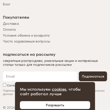
Блог
Покупателям
Доставка
Оплата
Условия обмена и возврата
Часто задаваемые вопросы
подписаться на рассылку
секретные распродажи, уникальные акции и интересные
статьи только для подписчиков рассылки
Подписаться
Согласен с обработкой персональных данных
Мы используем
cookies
, чтобы
Подписываясь на рассылку, вы соглашаетесь с
обработкой персональных
сайт работал лучше
данных
Разрешить
© 2026 Duman
Политика конфиденциальности