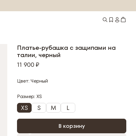
Платье-рубашка с защипами на
талии, черный
11 900 ₽
Цвет: Черный
Размер:
XS
XS
S
M
L
В корзину