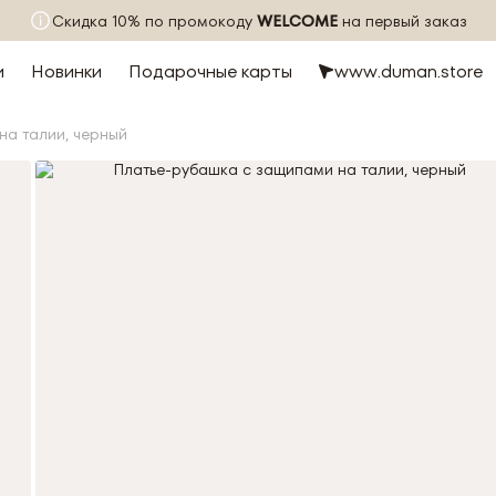
Скидка 10% по промокоду
WELCOME
на первый заказ
и
Новинки
Подарочные карты
www.duman.store
на талии, черный