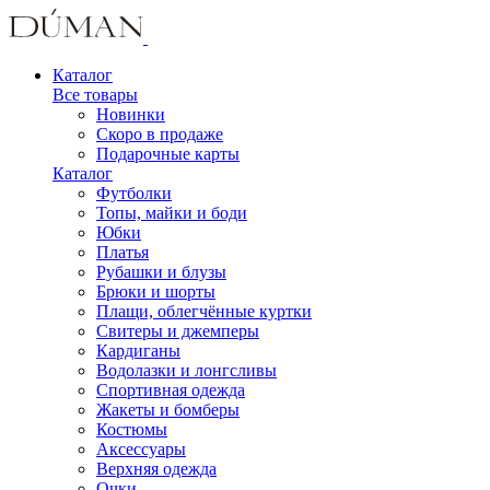
Каталог
Все товары
Новинки
Скоро в продаже
Подарочные карты
Каталог
Футболки
Топы, майки и боди
Юбки
Платья
Рубашки и блузы
Брюки и шорты
Плащи, облегчённые куртки
Свитеры и джемперы
Кардиганы
Водолазки и лонгсливы
Спортивная одежда
Жакеты и бомберы
Костюмы
Аксессуары
Верхняя одежда
Очки