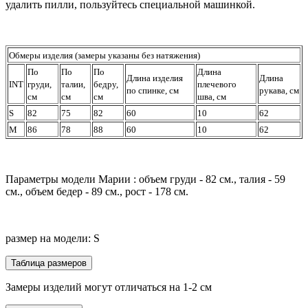
удалить пилли, пользуйтесь специальной машинкой.
Обмеры изделия (замеры указаны без натяжения)
По
По
По
Длина
Длина изделия
Длина
INT
груди,
талии,
бедру,
плечевого
по спинке, см
рукава, см
см
см
см
шва, см
S
82
75
82
60
10
62
M
86
78
88
60
10
62
Параметры модели Марии : объем груди - 82 см., талия - 59
см., объем бедер - 89 см., рост - 178 см.
размер на модели: S
Таблица размеров
Замеры изделий могут отличаться на 1-2 см