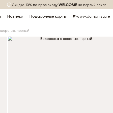
Скидка 10% по промокоду
WELCOME
на первый заказ
и
Новинки
Подарочные карты
www.duman.store
 шерстью, черный