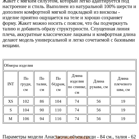
Жакет с мягким силуэтом, который легко адаптируется под
настроение и стиль. Выполнен из натуральной 100% шерсти и
дополнен комфортной мягкой подкладкой из вискозы -
изделие приятно ощущается на теле и хорошо сохраняет
форму. Жакет можно носить с поясом, что бы подчеркнуть
талию и добавить образу структурности. Спущенная линия
плеча, аккуратные классические лацканы и комфортная длина
делают модель универсальной и легко сочетаемой с базовыми
вещами.
Обмеры изделия
Длина
По
По
По
Длина
изделия
Длина
INT
груди,
талии,
бёдрам,
плечевого
по спинке,
рукава, см
см
см
см
шва, см
см
XS
102
86
104
74
56
19
S
104
90
110
74
56
19
М
106
94
116
74
56
19
Параметры модели Анастасии: объем груди - 84 см., талия - 62
Загружаем товары
Загружаем товары