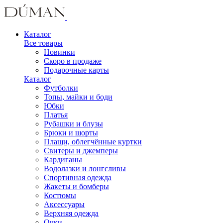
Каталог
Все товары
Новинки
Скоро в продаже
Подарочные карты
Каталог
Футболки
Топы, майки и боди
Юбки
Платья
Рубашки и блузы
Брюки и шорты
Плащи, облегчённые куртки
Свитеры и джемперы
Кардиганы
Водолазки и лонгсливы
Спортивная одежда
Жакеты и бомберы
Костюмы
Аксессуары
Верхняя одежда
Очки