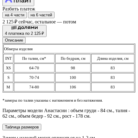
Разбить платеж
на 4 части
на 6 частей
2 125 ₽
сейчас, остальное — потом
4 платежа по 2 125 ₽
Описание
Обмеры изделия
INT
По талии, см*
По бедрам, см
Длина изделия, см
XS
64-70
98
83
S
70-74
100
83
M
74-80
106
83
*замеры по талии указаны с натяжением и без натяжения.
Параметры модели Анастасии : объем груди - 84 см., талия -
62 см., объем бедер - 92 см., рост - 178 см.
Таблица размеров
Замеры изделий могут отличаться на 1-2 см