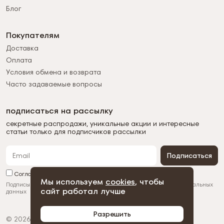
Блог
Покупателям
Доставка
Оплата
Условия обмена и возврата
Часто задаваемые вопросы
подписаться на рассылку
секретные распродажи, уникальные акции и интересные
статьи только для подписчиков рассылки
Подписаться
Согласен с обработкой персональных данных
Мы используем
cookies
, чтобы
Подписываясь на рассылку, вы соглашаетесь с
обработкой персональных
сайт работал лучше
данных
Разрешить
© 2026 Duman
Политика конфиденциальности